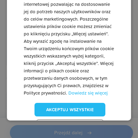
internetowej pozwalając na dostosowanie
jej do potrzeb naszych użytkowników oraz
do celów marketingowych. Poszczególne
Numer lotu
*
ustawienia plików cookie możesz zmieniać
po kliknięciu przycisku „Więcej ustawień”.
Aby wyrazić zgodę na instalowanie na
Twoim urządzeniu końcowym plików cookie
Znajdź lot
wszystkich wskazanych wyżej kategorii,
kliknij przycisk „Akceptuj wszystkie”. Więcej
informacji o plikach cookie oraz
przetwarzaniu danych osobowych, w tym
lub skorzystaj z szybszej metody
przysługujących Ci prawach, znajdziesz w
Polityce prywatności.
Dowiedz się więcej
Dodaj kartę pokładową
Dane lotu uzupełnią się same
AKCEPTUJ WSZYSTKIE
ODRZUĆ WSZYSTKIE
Przejdź dalej