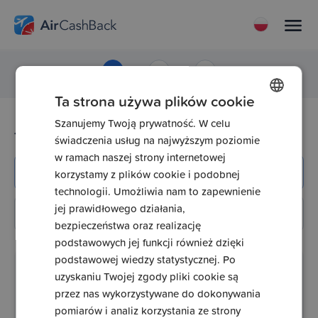
1
2
3
Trasa
Dane
Weryfikacja
Ta strona używa plików cookie
Szanujemy Twoją prywatność. W celu
POLISH
Trasa Twojego lotu
świadczenia usług na najwyższym poziomie
SPANISH
w ramach naszej strony internetowej
Lot bezpośredni
ENGLISH
korzystamy z plików cookie i podobnej
technologii. Umożliwia nam to zapewnienie
ROMANIAN
jej prawidłowego działania,
Lot z przesiadkami
UKRAINIAN
bezpieczeństwa oraz realizację
podstawowych jej funkcji również dzięki
RUSSIAN
podstawowej wiedzy statystycznej. Po
Znajdź lot
ITALIAN
uzyskaniu Twojej zgody pliki cookie są
przez nas wykorzystywane do dokonywania
Planowa data lotu
*
pomiarów i analiz korzystania ze strony